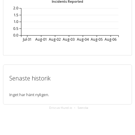
Incidents Reported
2.0
1.5
1.0
0.5
0.0
Jul-31
Aug-01
Aug-02
Aug-03
Aug-04
Aug-05
Aug-06
Senaste historik
Inget har hänt nyligen.
Drivs av Hund.io
Svenska