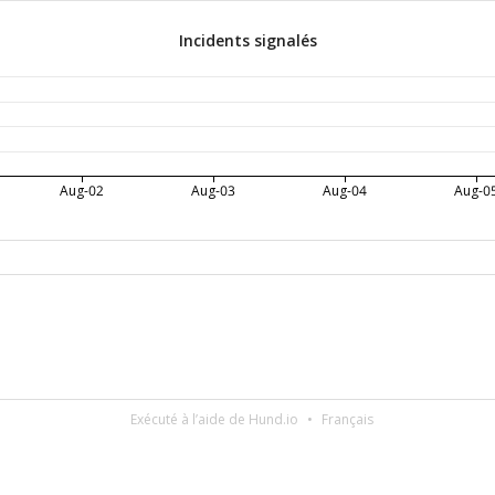
Incidents signalés
Aug-02
Aug-03
Aug-04
Aug-0
Exécuté à l’aide de Hund.io
Français