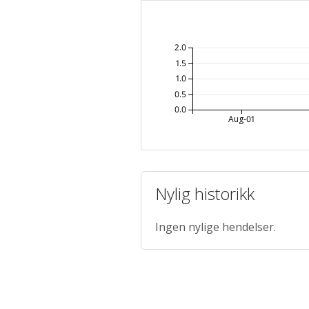
2.0
1.5
1.0
0.5
0.0
Aug-01
Nylig historikk
Ingen nylige hendelser.