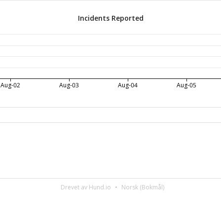
Incidents Reported
Aug-02
Aug-03
Aug-04
Aug-05
Drevet av Hund.io
Norsk (Bokmål)